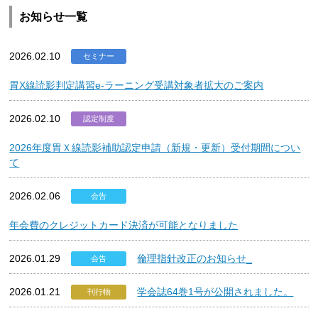
お知らせ一覧
2026.02.10
セミナー
胃X線読影判定講習e-ラーニング受講対象者拡大のご案内
2026.02.10
認定制度
2026年度胃Ｘ線読影補助認定申請（新規・更新）受付期間につい
て
2026.02.06
会告
年会費のクレジットカード決済が可能となりました
2026.01.29
倫理指針改正のお知らせ_
会告
2026.01.21
学会誌64巻1号が公開されました。
刊行物