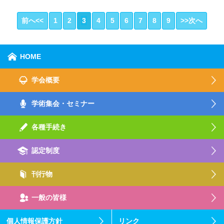
前へ<<
1
2
3
4
5
6
7
8
9
>>次へ
HOME
学会概要
学術集会・セミナー
各種手続き
認定制度
刊行物
一般の皆様
個人情報保護方針
リンク