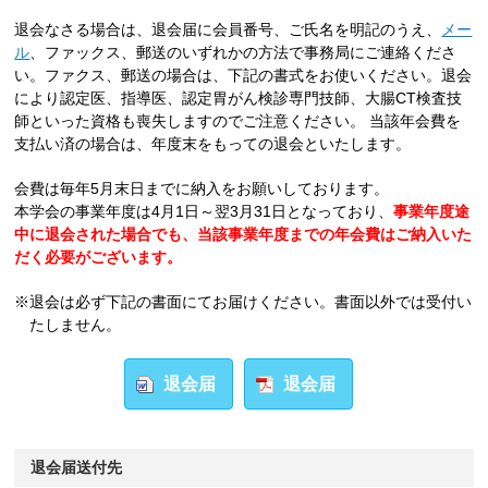
退会なさる場合は、退会届に会員番号、ご氏名を明記のうえ、
メー
ル
、ファックス、郵送のいずれかの方法で事務局にご連絡くださ
い。ファクス、郵送の場合は、下記の書式をお使いください。退会
により認定医、指導医、認定胃がん検診専門技師、大腸CT検査技
師といった資格も喪失しますのでご注意ください。 当該年会費を
支払い済の場合は、年度末をもっての退会といたします。
会費は毎年5月末日までに納入をお願いしております。
本学会の事業年度は4月1日～翌3月31日となっており、
事業年度途
中に退会された場合でも、当該事業年度までの年会費はご納入いた
だく必要がございます。
※退会は必ず下記の書面にてお届けください。書面以外では受付い
たしません。
退会届
退会届
退会届送付先