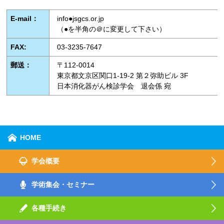
E-mail：
info●jsgcs.or.jp
（●を半角の＠に変更して下さい）
FAX:
03-3235-7647
郵送：
〒112-0014
東京都文京区関口1-19-2 第２弥助ビル 3F
日本消化器がん検診学会 退会係 宛
HOME
学会概要
学術集会・セミナー
各種手続き