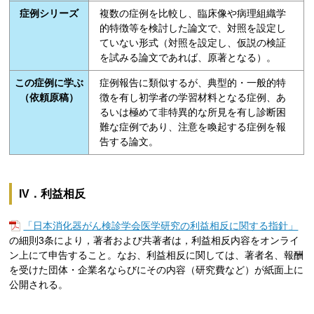
症例シリーズ
複数の症例を比較し、臨床像や病理組織学
的特徴等を検討した論文で、対照を設定し
ていない形式（対照を設定し、仮説の検証
を試みる論文であれば、原著となる）。
この症例に学ぶ
症例報告に類似するが、典型的・一般的特
（依頼原稿）
徴を有し初学者の学習材料となる症例、あ
るいは極めて非特異的な所見を有し診断困
難な症例であり、注意を喚起する症例を報
告する論文。
IV．利益相反
「日本消化器がん検診学会医学研究の利益相反に関する指針」
の細則3条により，著者および共著者は，利益相反内容を
オンライ
ン上
にて申告すること。なお、利益相反に関しては、著者名、報酬
を受けた団体・企業名ならびにその内容（研究費など）が紙面上に
公開される。