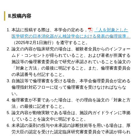
II.投稿内容
本誌に投稿する際は、本学会の定める，
「人を対象とした
医学研究の日本消化器がん検診学会における発表の倫理規準」
（2025年2月1日施行）を遵守すること。
論文の内容が臨床研究の場合は、被験者全員からのインフォー
ムド・コンセントが得られていること、および著者が所属する
施設等の倫理審査委員会で研究が承認されていることを論文の
「対象と方法」の最後に明記すること。また、倫理審査委員会
の承認番号も付記すること。
自施設等で倫理審査を受ける場合、本学会倫理委員会が定める
倫理指針対応フローに従って倫理審査を受けなければならな
い。
倫理審査が不要であった場合は、その理由を論文の「対象と方
法」の最後に記述すること。
論文内容が動物実験である場合は、施設内ガイドラインに準拠
していることを論文中に明記すること。
未承認の薬剤の投与や未承認の診断技術等を用いる場合は、厚
労大臣の認定を受けた認定臨床研究審査委員会で承認が得られ