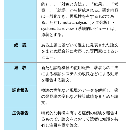
的）」、「対象と方法」、「結果」、「考
察」、「結語」から構成される。研究内容
は一般化でき、再現性を有するものであ
る。ただしmeta-analysis（メタ分析）・
systematic review（系統的レビュー）は、
原著とする。
総 説
ある主題に基づいて過去に発表された論文
をまとめ総合的に考察した専門家によるレ
ビュー。
経 験
新たな診断機器の使用報告、著者らの工夫
による検診システムの改良などによる効果
を報告する論文。
調査報告
検診の実施など現場のデータを解析し、癌
の発見率の変化など検診成績をまとめた論
文。
症例報告
特異的な特徴を有する症例の経験を報告す
るもので、論文をとおして読者に知識を共
有し注目を促す論文。