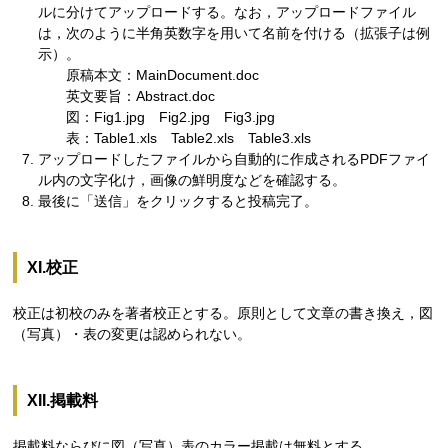
ルに分けてアップロードする。なお，アップロードファイル
は，次のように半角英数字を用いて名前を付ける（拡張子は例
示）。
原稿本文：MainDocument.doc
英文要旨：Abstract.doc
図：Fig1.jpg Fig2.jpg Fig3.jpg
表：Table1.xls Table2.xls Table3.xls
アップロードしたファイルから自動的に作成されるPDFファイ
ル内の文字化け，画像の鮮明度などを確認する。
最後に「送信」をクリックすると投稿完了。
XI.校正
校正は初校のみを著者校正とする。原則として文章の書き換え，図
（写真）・表の変更は認められない。
XII.掲載料
掲載料ならびに図（写真）表のカラー掲載は無料とする。