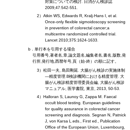
対策についての検討. 日消がん検診誌
2009;47:542-551.
2）Atkin WS, Edwards R, Kralj-Hans I, et al.
Once-only flexible sigmoidoscopy screening
in prevention of colorectal cancer;a
multicentre randomized controlled trial.
Lancet 2010;375:1624-1633.
b．単行本を引用する場合
引用番号,著者名,章,論文題名,編集者名,書名,版数,発
行所,発行地,西暦年号,頁（始-終）の順に記す。
3）松田一夫, 島田剛延. 大腸がん検診の実施体制
―精度管理.B検診機関における精度管理. 大
腸がん検診精度管理委員会編, 大腸がん検診
マニュアル, 医学書院, 東京, 2013, 50-53.
4）Halloran S, Launoy G, Zappa M. Faecal
occult blood testing. European guidelines
for quality assurance in colorectal cancer
screening and diagnosis. Segnan N, Patnick
J, von Karsa L.eds., First ed., Publication
Office of the European Union, Luxembourg,