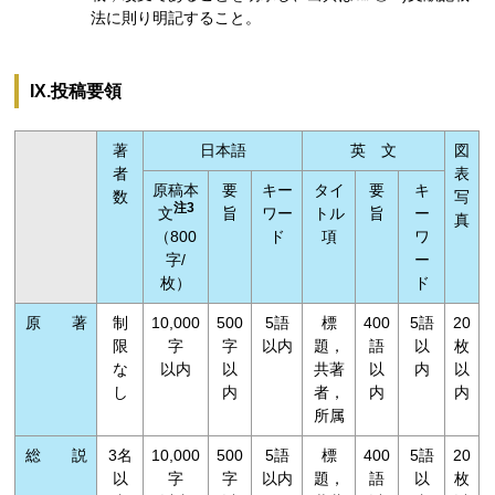
法に則り明記すること。
IX.投稿要領
著
日本語
英 文
図
者
表
原稿本
要
キー
タイ
要
キ
数
写
注3
文
旨
ワー
トル
旨
ー
真
（800
ド
項
ワ
字/
ー
枚）
ド
原 著
制
10,000
500
5語
標
400
5語
20
限
字
字
以内
題，
語
以
枚
な
以内
以
共著
以
内
以
し
内
者，
内
内
所属
総 説
3名
10,000
500
5語
標
400
5語
20
以
字
字
以内
題，
語
以
枚