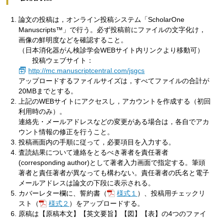
論文の投稿は，オンライン投稿システム「ScholarOne
Manuscripts™」で行う。必ず投稿前にファイルの文字化け，
画像の鮮明度などを確認すること。
（日本消化器がん検診学会WEBサイト内リンクより移動可）
投稿ウェブサイト：
http://mc.manuscriptcentral.com/jsgcs
アップロードするファイルサイズは，すべてファイルの合計が
20MBまでとする。
上記のWEBサイトにアクセスし，アカウントを作成する（初回
利用時のみ）。
連絡先・メールアドレスなどの変更がある場合は，各自でアカ
ウント情報の修正を行うこと。
投稿画面内の手順に従って，必要項目を入力する。
査読結果について連絡をとるべき著者を責任著者
(corresponding author)として著者入力画面で指定する。筆頭
著者と責任著者が異なっても構わない。責任著者の氏名と電子
メールアドレスは論文の下段に表示される。
カバーレター欄に、誓約書（
様式１
）、投稿用チェックリ
スト（
様式２
）をアップロードする。
原稿は【原稿本文】【英文要旨】【図】【表】の4つのファイ