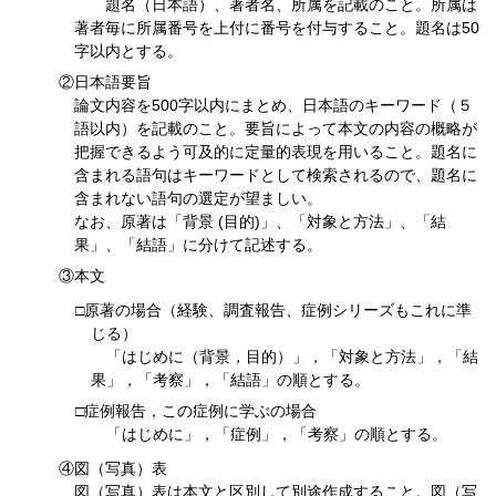
題名（日本語）、著者名、所属を記載のこと。所属は
著者毎に所属番号を上付に番号を付与すること。題名は50
字以内とする。
②日本語要旨
論文内容を500字以内にまとめ、日本語のキーワード（５
語以内）を記載のこと。要旨によって本文の内容の概略が
把握できるよう可及的に定量的表現を用いること。題名に
含まれる語句はキーワードとして検索されるので、題名に
含まれない語句の選定が望ましい。
なお、原著は「背景 (目的)」、「対象と方法」、「結
果」、「結語」に分けて記述する。
③本文
□原著の場合（経験、調査報告、症例シリーズもこれに準
じる）
「はじめに（背景，目的）」，「対象と方法」，「結
果」，「考察」，「結語」の順とする。
□症例報告，この症例に学ぶの場合
「はじめに」，「症例」，「考察」の順とする。
④図（写真）表
図（写真）表は本文と区別して別途作成すること。図（写