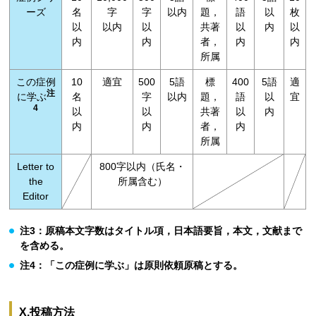
ーズ
名
字
字
以内
題，
語
以
枚
以
以内
以
共著
以
内
以
内
内
者，
内
内
所属
この症例
10
適宜
500
5語
標
400
5語
適
注
に学ぶ
名
字
以内
題，
語
以
宜
4
以
以
共著
以
内
内
内
者，
内
所属
Letter to
800字以内（氏名・
the
所属含む）
Editor
注3：原稿本文字数はタイトル項，日本語要旨，本文，文献まで
を含める。
注4：「この症例に学ぶ」は原則依頼原稿とする。
X.投稿方法