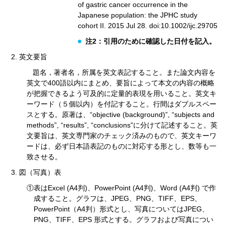
of gastric cancer occurrence in the
Japanese population: the JPHC study
cohort II. 2015 Jul 28. doi:10.1002/ijc.29705
注2：引用のために確認した日付を記入。
英文要旨
題名，著者名，所属を英文表記すること。また論文内容を
英文で400語以内にまとめ、要旨によって本文の内容の概略
が把握できるよう可及的に定量的表現を用いること。英文キ
ーワード（５個以内）を付記すること。行間はダブルスペー
スとする。原著は、“objective (background)”, “subjects and
methods”, “results”, “conclusions”に分けて記述すること。英
文要旨は、英文専門家のチェック済みのもので、英文キーワ
ードは、必ず日本語表記のものに対応する形とし、数等も一
致させる。
図（写真）表
①表はExcel (A4判)、PowerPoint (A4判)、Word (A4判) で作
成すること。グラフは、JPEG、PNG、TIFF、EPS、
PowerPoint（A4判）形式とし、写真についてはJPEG、
PNG、TIFF、EPS 形式とする。グラフおよび写真につい