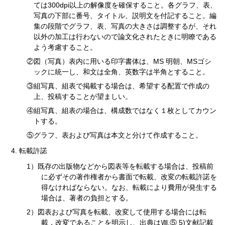
ては300dpi以上の解像度を確保すること。各グラフ、表、
写真の下部に番号、タイトル、説明文を付記すること。編
集の段階でグラフ、表、写真の大きさは調整するが、それ
以外の加工は行わないので論文化されたときに明瞭である
よう考慮すること。
②図（写真）表内に用いる印字書体は、MS 明朝、MSゴシ
ックに統一し、和文は全角、英数字は半角とすること。
③組写真、組表で掲載する場合は、希望する配置で作成の
上、投稿することが望ましい。
④組写真、組表の場合は、構成数ではなく１枚としてカウン
トする。
⑤グラフ、表および写真は本文と分けて作成すること。
転載許諾
1）既存の出版物などから図表等を転載する場合は、投稿前
に必ずその著作権者から書面で転載、改変の転載許諾を
得なければならない。なお、転載により費用が発生する
場合は、著者の負担とする。
2）図表および写真を転載、改変して使用する場合には転
載，改変であることを明示し、出典はⅧ.⑤ 5)文献記載