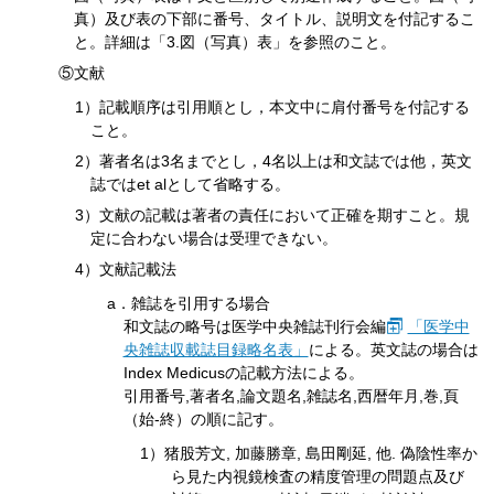
真）及び表の下部に番号、タイトル、説明文を付記するこ
と。詳細は「3.図（写真）表」を参照のこと。
⑤文献
1）記載順序は引用順とし，本文中に肩付番号を付記する
こと。
2）著者名は3名までとし，4名以上は和文誌では他，英文
誌ではet alとして省略する。
3）文献の記載は著者の責任において正確を期すこと。規
定に合わない場合は受理できない。
4）文献記載法
a．雑誌を引用する場合
和文誌の略号は医学中央雑誌刊行会編
「医学中
央雑誌収載誌目録略名表」
による。英文誌の場合は
Index Medicusの記載方法による。
引用番号,著者名,論文題名,雑誌名,西暦年月,巻,頁
（始-終）の順に記す。
1）猪股芳文, 加藤勝章, 島田剛延, 他. 偽陰性率か
ら見た内視鏡検査の精度管理の問題点及び