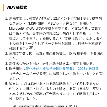
VII.投稿様式
原稿本文は，横書きA4判縦，12ポイント行間隔1.5行，標準的
なフォント（MS明朝体，MSゴシック体など）を用いた
Microsoft社のWordでの作成を推奨する。和文は全角，英数字
は半角とする。日本語の句読点は、句点として全角「。」を、
読点として全角「、」を用いること (文献は除く)。なお，タイ
トル頁を1ページとしてページ番号を記載し，行番号を連続で
注1
付記すること
。
原稿文字数，図（写真）表の枚数等は「IX.投稿要領」を参照の
こと。
新仮名づかいを用い，医学用語を除き常用漢字を用いる。
医学用語は
消化器がん検診学会用語集第4版（2023）改訂版
（学会ホームページ参照）に掲載された用語を用いることが望
ましい。
論文にしばしば繰り返される語は略語を用いて差し支えない
が、とくに慣用されているものを除き、要旨（日本語、英語）
と本文それぞれで初出の完全語の後に（ ）で略語を示した
後、使用すること。
例 gastrointestinal stromal tumor（GIST）