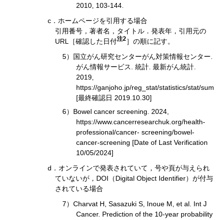
2010, 103-144.
c．ホームページを引用する場合
引用番号，著者名，タイトル．発表年，引用元の
注2
URL［確認した日付
］の順に記す。
5）国立がん研究センターがん対策情報センター.
がん情報サービス. 統計. 最新がん統計.
2019,
https://ganjoho.jp/reg_stat/statistics/stat/sum
[最終確認日 2019.10.30]
6）Bowel cancer screening. 2024,
https://www.cancerresearchuk.org/health-
professional/cancer- screening/bowel-
cancer-screening [Date of Last Verification
10/05/2024]
d．オンラインで発表されていて，号や頁が与えられ
ていないが，DOI（Digital Object Identifier）が付与
されている場合
7）Charvat H, Sasazuki S, Inoue M, et al. Int J
Cancer. Prediction of the 10-year probability