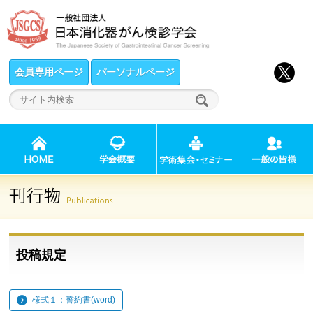
会員専用ページ
パーソナルページ
投稿規定
様式１：誓約書(word)