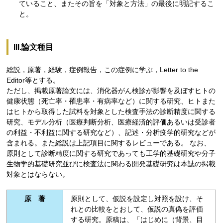
ていること、またその旨を「対象と方法」の最後に明記するこ
と。
III.論文種目
総説，原著，経験，症例報告，この症例に学ぶ，Letter to the
Editor等とする。
ただし、掲載原著論文には、消化器がん検診が影響を及ぼすヒトの
健康状態（死亡率・罹患率・有病率など）に関する研究、ヒトまた
はヒトから取得した試料を対象とした検査手法の診断精度に関する
研究、モデル分析（医療判断分析、医療経済的評価あるいは受診者
の利益・不利益に関する研究など）、記述・分析疫学的研究などが
含まれる。また総説は上記項目に関するレビューである。 なお、
原則として診断精度に関する研究であっても工学的基礎研究や分子
生物学的基礎研究並びに検査法に関わる開発基礎研究は本誌の掲載
対象とはならない。
原 著
原則として、仮説を設定し対照を設け、そ
れとの比較をとおして、仮説の真偽を評価
する研究。原稿は、「はじめに（背景、目