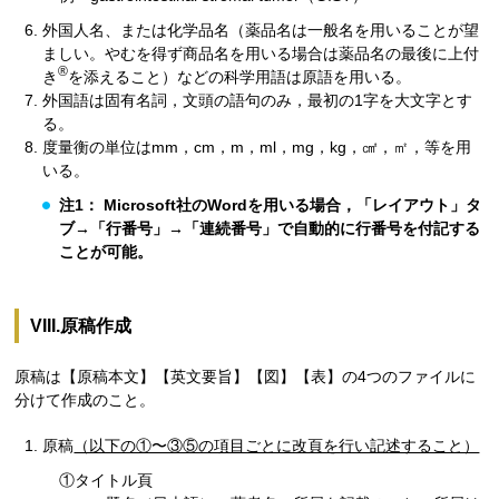
外国人名、または化学品名（薬品名は一般名を用いることが望
ましい。やむを得ず商品名を用いる場合は薬品名の最後に上付
®
き
を添えること）などの科学用語は原語を用いる。
外国語は固有名詞，文頭の語句のみ，最初の1字を大文字とす
る。
度量衡の単位はmm，cm，m，ml，mg，kg，㎠，㎡，等を用
いる。
注1： Microsoft社のWordを用いる場合，「レイアウト」タ
ブ→「行番号」→「連続番号」で自動的に行番号を付記する
ことが可能。
VIII.原稿作成
原稿は【原稿本文】【英文要旨】【図】【表】の4つのファイルに
分けて作成のこと。
原稿
（以下の①〜③⑤の項目ごとに改頁を行い記述すること）
①タイトル頁