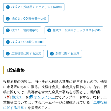
様式２：投稿用チェックリスト(word)
様式３：COI報告書(word)
様式１：誓約書(pdf)
様式２：投稿用チェックリスト(pdf)
様式３：COI報告書(pdf)
二重投稿に関する注意
剽窃に関する注意
I.投稿資格
投稿原稿の内容は、消化器がん検診の進歩に寄与するもので、他誌
に未発表のものに限る。投稿は会員、非会員を問わない。なお、投
稿に際しては、共著者を含めた全員の署名を必要とし、誓約書
（
様式１
）を
オンライン上
にてアップロードする。なお，二
重投稿については，学会ホームページに掲載されている
「二重投稿
に関する注意」
を参照のこと。