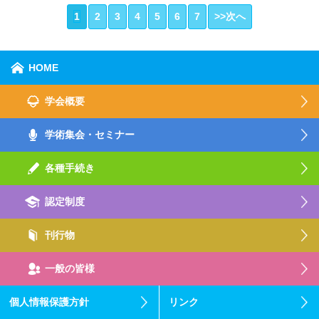
1
2
3
4
5
6
7
>>次へ
HOME
学会概要
学術集会・セミナー
各種手続き
認定制度
刊行物
一般の皆様
個人情報保護方針
リンク