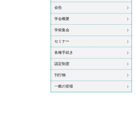
会告
学会概要
学術集会
セミナー
各種手続き
認定制度
刊行物
一般の皆様