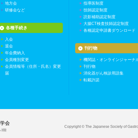
地方会
指導医制度
研修会など
技師認定制度
読影補助認定制度
大腸CT検査技師認定制度
各種手続き
各種認定申請書ダウンロード
入会
退会
刊行物
年会費納入
会員種別変更
機関誌・オンラインジャーナ
会員情報等（住所・氏名）変更
刊行物
届
消化器がん検診用語集
転載許諾
学会
Copyright © The Japanese Society of Gastroi
ル3階