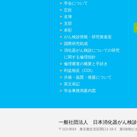
学会について
定款
名簿
支部
表彰
がん検診情報・研究推進室
国際研究助成
消化器がん検診についての研究
に関する倫理指針
倫理審査の概要と手続き
利益相反（COI）
共催・協賛・後援について
英文表記
学会事務局案内図
一般社団法人 日本消化器がん検診
〒112-0014 東京都文京区関口1-19-2 第2弥助ビ