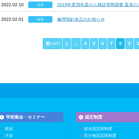
2022.02.10
2019年度消化器がん検診実態調査 延長
会告
2022.02.01
倫理指針改正のお知らせ
会告
前へ<<
1
...
4
5
6
7
8
9
学術集会・セミナー
認定制度
総会
総合認定医制度
大会
区分毎認定医制度