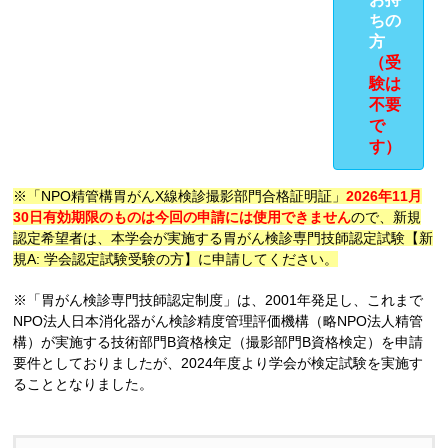
ちの
方
（受
験は
不要
で
す）
※「NPO精管構胃がんX線検診撮影部門合格証明証」
2026年11月
30日有効期限のものは今回の申請には使用できません
ので、新規
認定希望者は、本学会が実施する胃がん検診専門技師認定試験【新
規A: 学会認定試験受験の方】に申請してください。
※「胃がん検診専門技師認定制度」は、2001年発足し、これまで
NPO法人日本消化器がん検診精度管理評価機構（略NPO法人精管
構）が実施する技術部門B資格検定（撮影部門B資格検定）を申請
要件としておりましたが、2024年度より学会が検定試験を実施す
ることとなりました。