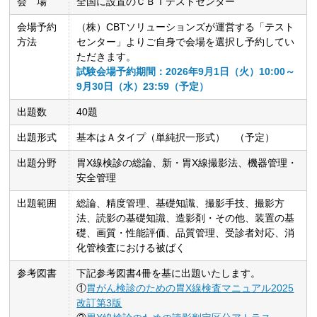
会 場
全国に設置のＣＢＴテストセンター
会場予約
（株）CBTソリューションズが運営する「テスト
方法
センター」よりご自身で会場を選択し予約してい
ただきます。
試験会場予約期間：2026年9月1日（火）10:00～
9月30日（水）23:59（予定）
出題数
40題
出題形式
基本はＡタイプ（単純択一形式） （予定）
出題分野
胃X線検診の総論、新・胃X線撮影法、機器管理・
安全管理
出題範囲
総論、精度管理、基礎知識、撮影手技、撮影方
法、読影の基礎知識、造影剤・その他、装置の基
礎、画質・性能評価、品質管理、受診者対応、消
化管検査における被ばく
参考図書
下記参考図書4冊を基に出題いたします。
①
胃がん検診のための胃X線検査マニュアル2025
改訂第3版