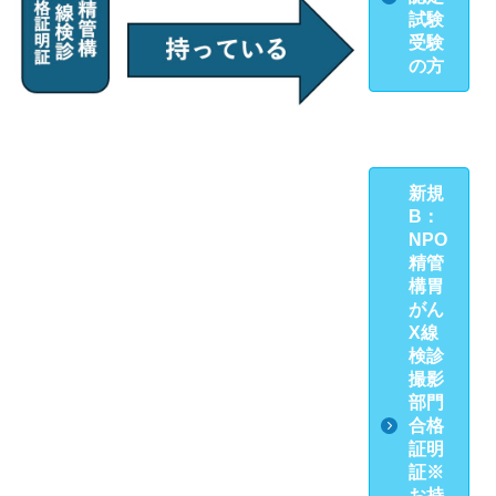
試験
受験
の方
新規
B：
NPO
精管
構胃
がん
X線
検診
撮影
部門
合格
証明
証※
お持