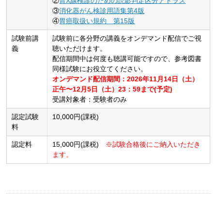
②
胃X線検診のための読影判定区分アトラス
③
消化器がん検診用語集第4版
④
胃癌取扱い規約 第15版
試験前講
試験前に各分野の講義をオンデマンド配信でご視
義
聴いただけます。
配信期間中は何度も聴講可能ですので、参考図書
同様試験にお役立てください。
オンデマンド配信期間：2026年11月14日（土）
正午〜12月5日（土）23：59まで(予定)
受講対象者：受験者のみ
認定試験
10,000円(課税)
料
認定料
15,000円(課税)
※試験合格後にご納入いただき
ます。